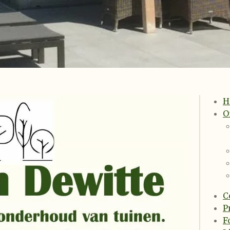
H
O
C
P
F