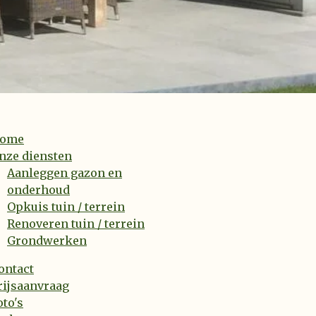
ome
nze diensten
Aanleggen gazon en
onderhoud
Opkuis tuin / terrein
Renoveren tuin / terrein
Grondwerken
ontact
rijsaanvraag
oto's