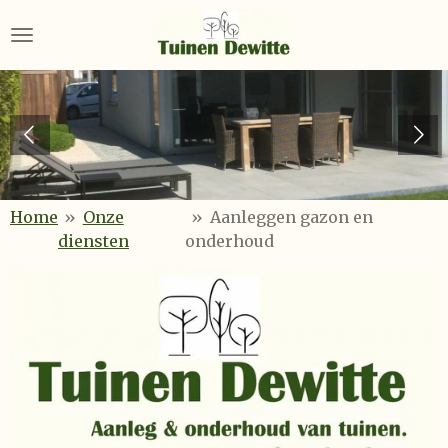
Ga
direct
naar
de
hoofdinhoud
Home
»
Onze
»
Aanleggen gazon en
diensten
onderhoud